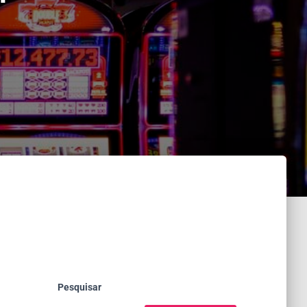
Pesquisar