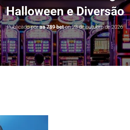
Halloween e Diversão
Publicado por
aa 789 bet
on
23 de outubro de 2026