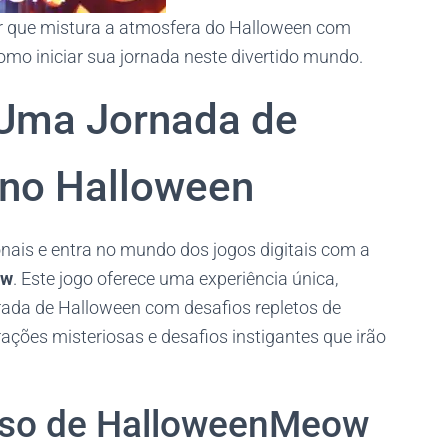
 que mistura a atmosfera do Halloween com
omo iniciar sua jornada neste divertido mundo.
Uma Jornada de
 no Halloween
onais e entra no mundo dos jogos digitais com a
ow
. Este jogo oferece uma experiência única,
ada de Halloween com desafios repletos de
rações misteriosas e desafios instigantes que irão
erso de HalloweenMeow