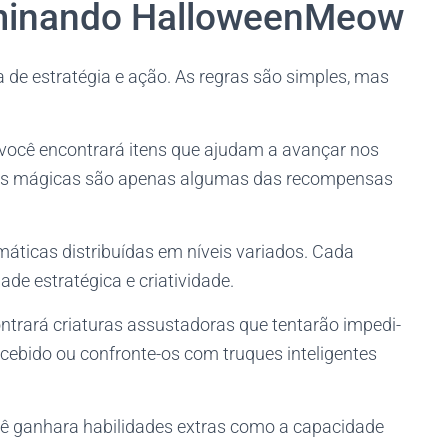
ominando HalloweenMeow
e estratégia e ação. As regras são simples, mas
 você encontrará itens que ajudam a avançar nos
ões mágicas são apenas algumas das recompensas
áticas distribuídas em níveis variados. Cada
ade estratégica e criatividade.
ntrará criaturas assustadoras que tentarão impedi-
cebido ou confronte-os com truques inteligentes
cê ganhara habilidades extras como a capacidade