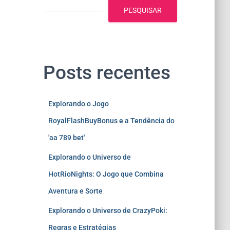
PESQUISAR
Posts recentes
Explorando o Jogo
RoyalFlashBuyBonus e a Tendência do
'aa 789 bet'
Explorando o Universo de
HotRioNights: O Jogo que Combina
Aventura e Sorte
Explorando o Universo de CrazyPoki:
Regras e Estratégias