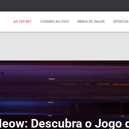
AA 789 BET
CASSINO AO VIVO
RINHA DE GALOS
APOSTAS
eow: Descubra o Jogo 