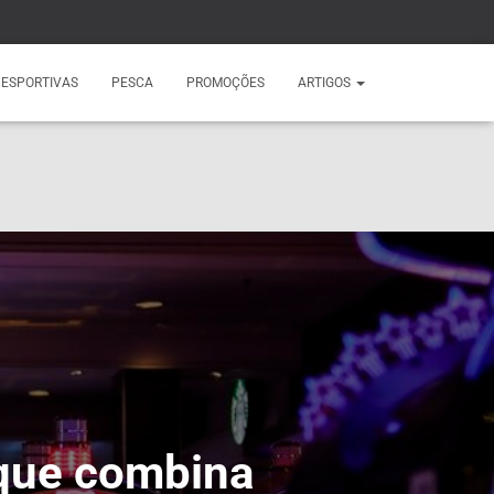
 ESPORTIVAS
PESCA
PROMOÇÕES
ARTIGOS
que combina