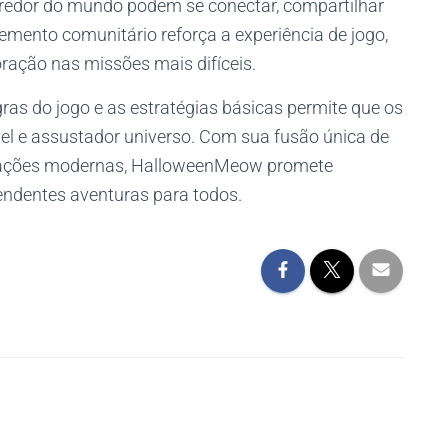
o redor do mundo podem se conectar, compartilhar
lemento comunitário reforça a experiência de jogo,
ração nas missões mais difíceis.
as do jogo e as estratégias básicas permite que os
el e assustador universo. Com sua fusão única de
ovações modernas, HalloweenMeow promete
eendentes aventuras para todos.