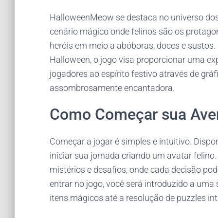
HalloweenMeow se destaca no universo dos 
cenário mágico onde felinos são os protag
heróis em meio a abóboras, doces e sustos
Halloween, o jogo visa proporcionar uma exp
jogadores ao espírito festivo através de grá
assombrosamente encantadora.
Como Começar sua Ave
Começar a jogar é simples e intuitivo. Disp
iniciar sua jornada criando um avatar feli
mistérios e desafios, onde cada decisão po
entrar no jogo, você será introduzido a uma
itens mágicos até a resolução de puzzles in