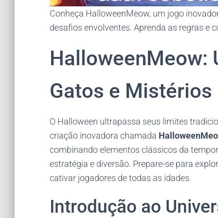
Conheça HalloweenMeow, um jogo inovador
desafios envolventes. Aprenda as regras e c
HalloweenMeow: 
Gatos e Mistérios
O Halloween ultrapassa seus limites tradici
criação inovadora chamada
HalloweenMe
combinando elementos clássicos da tempor
estratégia e diversão. Prepare-se para explo
cativar jogadores de todas as idades.
Introdução ao Univ