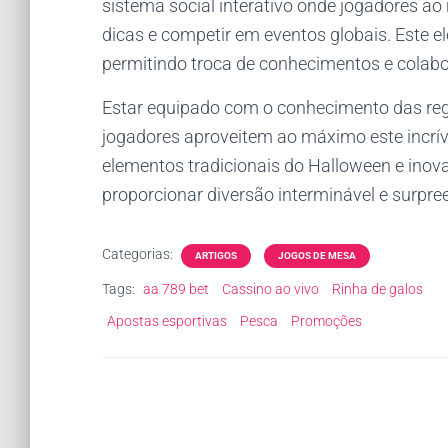
sistema social interativo onde jogadores a
dicas e competir em eventos globais. Este e
permitindo troca de conhecimentos e colabo
Estar equipado com o conhecimento das regr
jogadores aproveitem ao máximo este incrív
elementos tradicionais do Halloween e in
proporcionar diversão interminável e surpr
Categorias:
ARTIGOS
JOGOS DE MESA
Tags:
aa 789 bet
Cassino ao vivo
Rinha de galos
Apostas esportivas
Pesca
Promoções