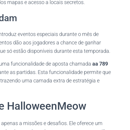
os mapas e acesso a locais secretos.
rdam
ntroduz eventos especiais durante o mês de
ventos dão aos jogadores a chance de ganhar
que só estão disponíveis durante esta temporada.
uma funcionalidade de aposta chamada
aa 789
nte as partidas. Esta funcionalidade permite que
 trazendo uma camada extra de estratégia e
de HalloweenMeow
apenas a missões e desafios. Ele oferece um