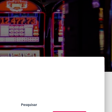
Pesquisar