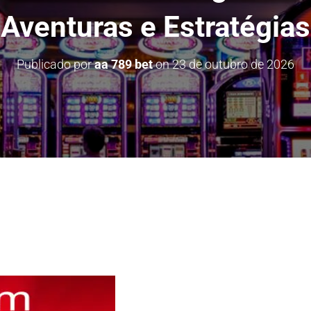
Aventuras e Estratégias
Publicado por
aa 789 bet
on
23 de outubro de 2026