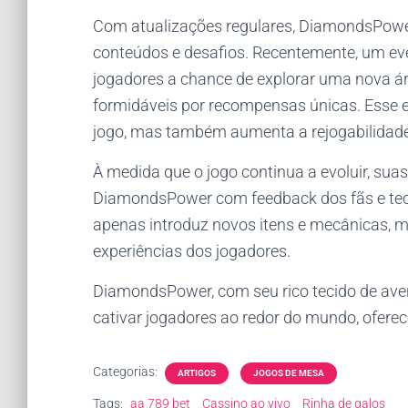
Com atualizações regulares, DiamondsPow
conteúdos e desafios. Recentemente, um even
jogadores a chance de explorar uma nova ár
formidáveis por recompensas únicas. Esse e
jogo, mas também aumenta a rejogabilidade a
À medida que o jogo continua a evoluir, su
DiamondsPower com feedback dos fãs e teori
apenas introduz novos itens e mecânicas, 
experiências dos jogadores.
DiamondsPower, com seu rico tecido de aven
cativar jogadores ao redor do mundo, oferec
Categorias:
ARTIGOS
JOGOS DE MESA
Tags:
aa 789 bet
Cassino ao vivo
Rinha de galos