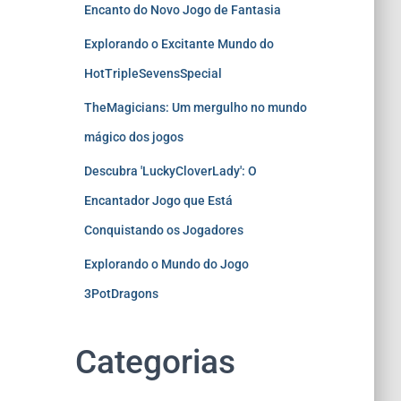
Encanto do Novo Jogo de Fantasia
Explorando o Excitante Mundo do
HotTripleSevensSpecial
TheMagicians: Um mergulho no mundo
mágico dos jogos
Descubra 'LuckyCloverLady': O
Encantador Jogo que Está
Conquistando os Jogadores
Explorando o Mundo do Jogo
3PotDragons
Categorias