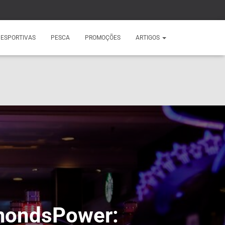
 ESPORTIVAS
PESCA
PROMOÇÕES
ARTIGOS
amondsPower: