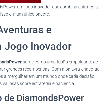
Power, um jogo inovador que combina estratégia,
 isso em um único pacote.
venturas e
m Jogo Inovador
ondsPower
surge como uma fusão empolgante de
nhar grandes recompensas. Com a palavra-chave 'aa
dos a mergulhar em um mundo onde cada decisão
es valiosas sobre estratégia e paciência.
o de DiamondsPower