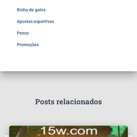
Rinha de galos
Apostas esportivas
Pesca
Promoções
Posts relacionados