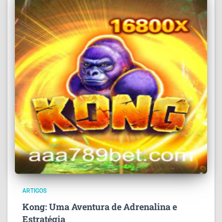
ARTIGOS
Kong: Uma Aventura de Adrenalina e
Estratégia