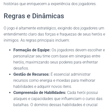
histórias que enriquecem a experiência dos jogadores.
Regras e Dinâmicas
O jogo é altamente estratégico, exigindo dos jogadores um
entendimento claro das forças e fraquezas de seus heróis e
inimigos. As regras principais incluem:
Formação de Equipe:
Os jogadores devem escolher e
personalizar seu time com base em sinergias entre
heróis, maximizando seus poderes para enfrentar
desafios.
Gestão de Recursos:
É essencial administrar
recursos como energia e moedas para melhorar
habilidades e adquirir novos itens.
Compreensão de Habilidades:
Cada herói possui
ataques e capacidades que influenciam o curso das
batalhas. O domínio dessas habilidades é crucial