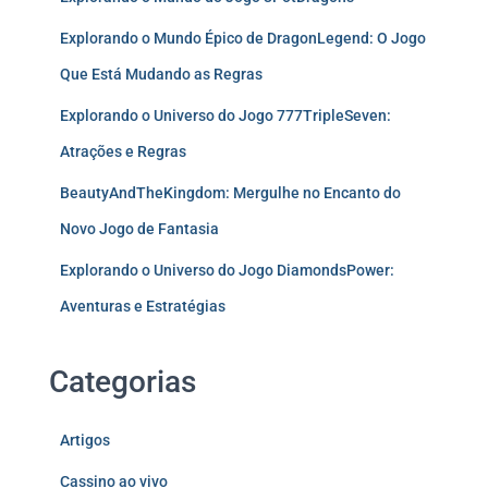
Explorando o Mundo Épico de DragonLegend: O Jogo
Que Está Mudando as Regras
Explorando o Universo do Jogo 777TripleSeven:
Atrações e Regras
BeautyAndTheKingdom: Mergulhe no Encanto do
Novo Jogo de Fantasia
Explorando o Universo do Jogo DiamondsPower:
Aventuras e Estratégias
Categorias
Artigos
Cassino ao vivo