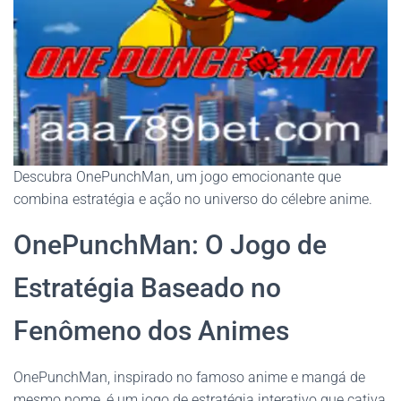
Descubra OnePunchMan, um jogo emocionante que
combina estratégia e ação no universo do célebre anime.
OnePunchMan: O Jogo de
Estratégia Baseado no
Fenômeno dos Animes
OnePunchMan, inspirado no famoso anime e mangá de
mesmo nome, é um jogo de estratégia interativo que cativa