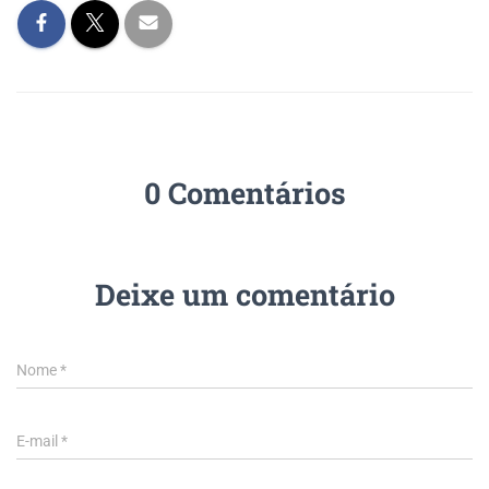
0 Comentários
Deixe um comentário
Nome
*
E-mail
*