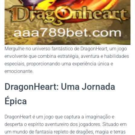
Mergulhe no universo fantástico de DragonHeart, um jogo
envolvente que combina estratégia, aventura e habilidades
especiais, proporcionando uma experiência única e
emocionante.
DragonHeart: Uma Jornada
Épica
DragonHeart é um jogo que captura a imaginação e
desperta o espírito aventureiro dos jogadores. Situado em
um mundo de fantasia repleto de dragões, magia e terras