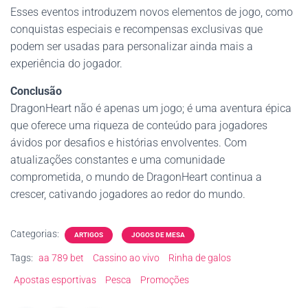
Esses eventos introduzem novos elementos de jogo, como
conquistas especiais e recompensas exclusivas que
podem ser usadas para personalizar ainda mais a
experiência do jogador.
Conclusão
DragonHeart não é apenas um jogo; é uma aventura épica
que oferece uma riqueza de conteúdo para jogadores
ávidos por desafios e histórias envolventes. Com
atualizações constantes e uma comunidade
comprometida, o mundo de DragonHeart continua a
crescer, cativando jogadores ao redor do mundo.
Categorias:
ARTIGOS
JOGOS DE MESA
Tags:
aa 789 bet
Cassino ao vivo
Rinha de galos
Apostas esportivas
Pesca
Promoções