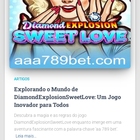
ARTIGOS
Explorando o Mundo de
DiamondExplosionSweetLove: Um Jogo
Inovador para Todos
Descubra a magia e as regras do jogo
DiamondExplosionSweetLove enquanto imerge em uma
aventura fascinante com a palavra-chave 'aa 789 bet'.
Leia mais…