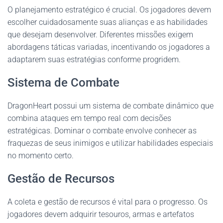
O planejamento estratégico é crucial. Os jogadores devem
escolher cuidadosamente suas alianças e as habilidades
que desejam desenvolver. Diferentes missões exigem
abordagens táticas variadas, incentivando os jogadores a
adaptarem suas estratégias conforme progridem.
Sistema de Combate
DragonHeart possui um sistema de combate dinâmico que
combina ataques em tempo real com decisões
estratégicas. Dominar o combate envolve conhecer as
fraquezas de seus inimigos e utilizar habilidades especiais
no momento certo.
Gestão de Recursos
A coleta e gestão de recursos é vital para o progresso. Os
jogadores devem adquirir tesouros, armas e artefatos