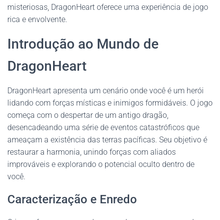
misteriosas, DragonHeart oferece uma experiência de jogo
rica e envolvente.
Introdução ao Mundo de
DragonHeart
DragonHeart apresenta um cenário onde você é um herói
lidando com forças místicas e inimigos formidáveis. O jogo
começa com o despertar de um antigo dragão,
desencadeando uma série de eventos catastróficos que
ameaçam a existência das terras pacíficas. Seu objetivo é
restaurar a harmonia, unindo forças com aliados
improváveis e explorando o potencial oculto dentro de
você.
Caracterização e Enredo